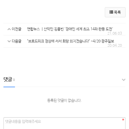
목록
이전글
연합뉴스 ㅣ산악인 김홍빈 '장애인 세계 최초 14좌 완등 도전'
21.06.03
다음글
"브로드피크 정상에 서서 희망 외치겠습니다" -4/20 광주일보
20.04.20
댓글
0
등록된 댓글이 없습니다.