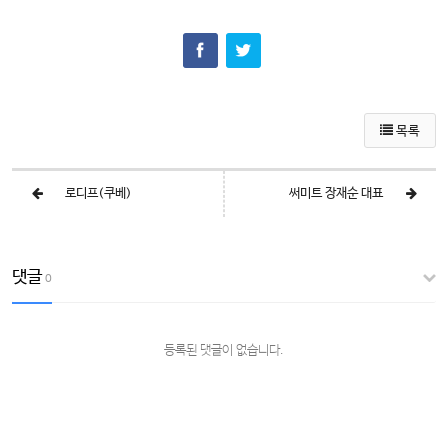
목록
로디프(쿠베)
써미트 장재순 대표
댓글
0
등록된 댓글이 없습니다.