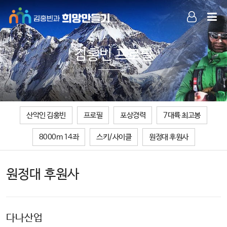
LOG IN
SIGN UP
김홍빈 프로필
산악인 김홍빈
프로필
포상경력
7대륙 최고봉
8000m 14좌
스키/사이클
원정대 후원사
원정대 후원사
다나산업