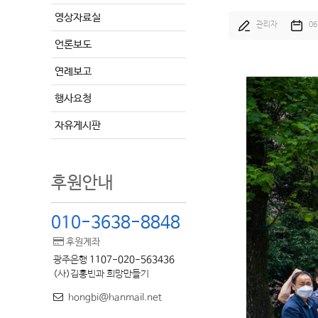
영상자료실
관리자
0
언론보도
연례보고
행사요청
자유게시판
후원안내
010-3638-8848
후원계좌
광주은행
1107-020-563436
(사)김홍빈과 희망만들기
hongbi@hanmail.net