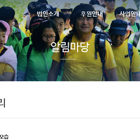
법인소개
후원안내
사업안
설립목적
정기후원
장애인
인사말
일시후원
청소년
조직도
알림마당
임원현황
찾아오시는 길
법인 후원사
리
 모습