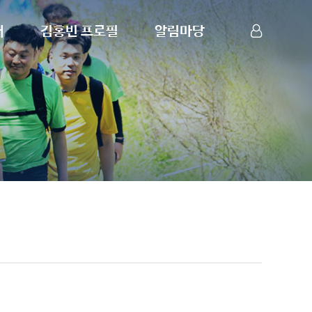
내
김홍빈 프로필
알림마당
산악인 김홍빈
공지사항
LOG IN
SIGN UP
프로필
포토갤러리
포상경력
영상자료실
7대륙 최고봉
언론보도
8000m 14좌
연례보고
스키/사이클
행사요청
원정대 후원사
자유게시판