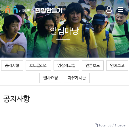
LOG IN
SIGN UP
알림마당
공지사항
포토갤러리
영상자료실
언론보도
연례보고
행사요청
자유게시판
공지사항
Total 53 /
1 page