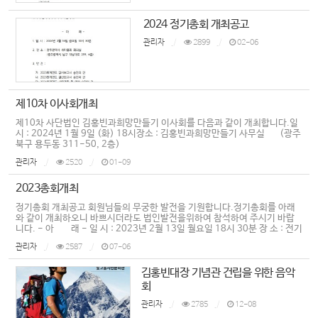
2024 정기총회 개최공고
관리자
2899
02-06
제10차 이사회개최
제10차 사단법인 김홍빈과희망만들기 이사회를 다음과 같이 개최합니다.일
시 : 2024년 1월 9일 (화) 18시장소 : 김홍빈과희망만들기 사무실 (광주
북구 용두동 311-50, 2층)
관리자
2520
01-09
2023총회개최
정기총회 개최공고 회원님들의 무궁한 발전을 기원합니다.정기총회를 아래
와 같이 개최하오니 바쁘시더라도 법인발전을위하여 참석하여 주시기 바랍
니다. - 아 래 - 일 시 : 2023년 2월 13일 월요일 18시 30분 장 소 : 전기
공사협회 광주시회(광주시 서구 대남대로 451, 5층) 3. 안 건 :가. 2022회
관리자
2587
07-06
계연도 감사보고서 승인의 건나. 2022회계 . . .
김홍빈대장 기념관 건립을 위한 음악
회
관리자
2785
12-08